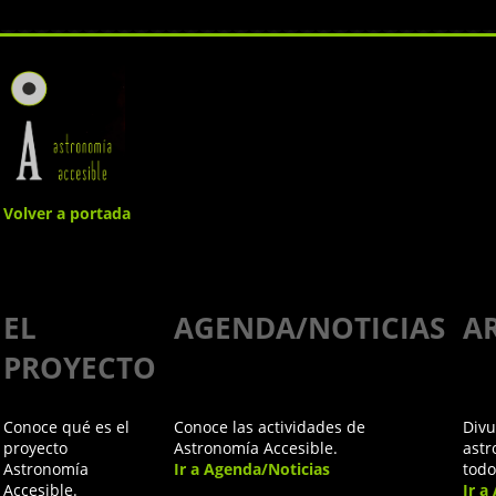
Volver a portada
Agenda/Noticias
EL
AGENDA/NOTICIAS
A
PROYECTO
Marchando una de Eclipses
Conoce qué es el
Conoce las actividades de
Divu
Inclusivos
proyecto
Astronomía Accesible.
astr
Astronomía
Ir a Agenda/Noticias
todo
Jueves, 25 de Jun de 2026
Accesible.
Ir a