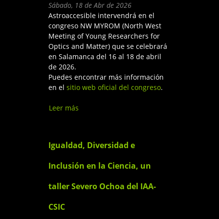
Sábado, 18 de Abr de 2026
Astroaccesible intervendrá en el
congreso NW MYROM (North West
Meeting of Young Researchers for
Optics and Matter) que se celebrará
en Salamanca del 16 al 18 de abril
de 2026.
Puedes encontrar más información
en el
sitio web oficial del congreso
.
Leer más
sobre Astroaccesible en el
congreso "North West
Meeting of Young
Researchers for Optics and
Igualdad, Diversidad e
Matter"
Inclusión en la Ciencia, un
taller Severo Ochoa del IAA-
CSIC