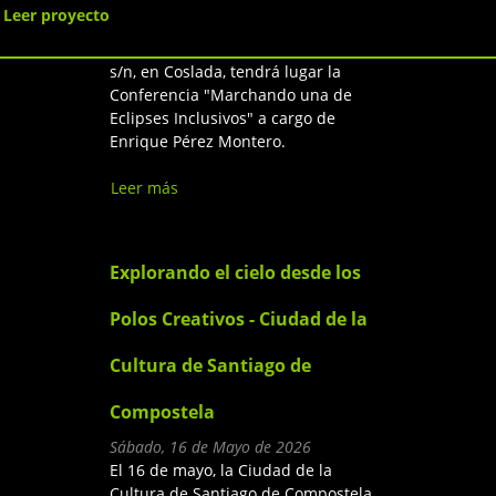
Esta tarde a las 19:00h, en el Salón
Leer proyecto
de Actos del Centro Asociativo El
Cerro, en la Avenida Manuel Azaña
s/n, en Coslada, tendrá lugar la
Conferencia "Marchando una de
Eclipses Inclusivos" a cargo de
Enrique Pérez Montero.
Leer más
sobre Marchando una de
Eclipses Inclusivos
Explorando el cielo desde los
Polos Creativos - Ciudad de la
Cultura de Santiago de
Compostela
Sábado, 16 de Mayo de 2026
El 16 de mayo, la Ciudad de la
Cultura de Santiago de Compostela