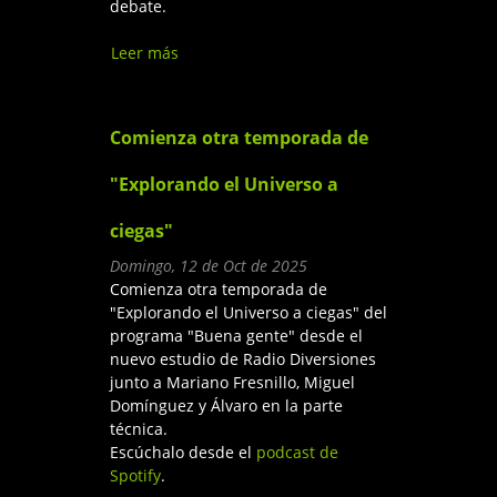
debate.
Leer más
sobre Intervención en la mesa
redonda sobre Accesibilidad
organizada en la Semana de
Encuentros de CEAPAT en
Comienza otra temporada de
Madrid
"Explorando el Universo a
ciegas"
Domingo, 12 de Oct de 2025
Comienza otra temporada de
"Explorando el Universo a ciegas" del
programa "Buena gente" desde el
nuevo estudio de Radio Diversiones
junto a Mariano Fresnillo, Miguel
Domínguez y Álvaro en la parte
técnica.
Escúchalo desde el
podcast de
Spotify
.