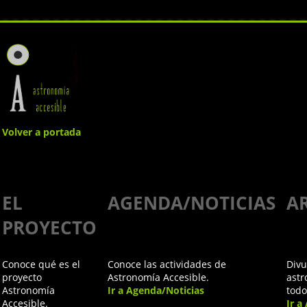
Volver a portada
Taller de
EL
AGENDA/NOTICIAS
A
planetología
PROYECTO
accesible
Conoce qué es el
Conoce las actividades de
Divu
en la
proyecto
Astronomía Accesible.
astr
Astronomía
Ir a Agenda/Noticias
todo
Accesible.
Ir a