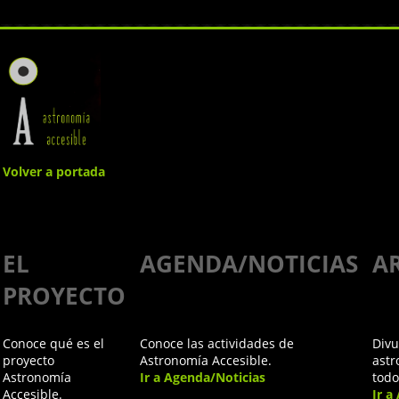
Volver a portada
Igualdad,
EL
AGENDA/NOTICIAS
A
Diversidad
PROYECTO
e Inclusión
Conoce qué es el
Conoce las actividades de
Divu
en la
proyecto
Astronomía Accesible.
astr
Astronomía
Ir a Agenda/Noticias
todo
Accesible.
Ir a