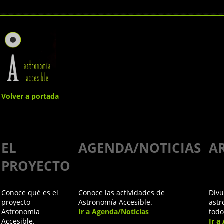
Volver a portada
Astroaccesible
EL
AGENDA/NOTICIAS
A
en el
PROYECTO
congreso
Conoce qué es el
Conoce las actividades de
Divu
"North
proyecto
Astronomía Accesible.
astr
Astronomía
Ir a Agenda/Noticias
todo
Accesible.
Ir a