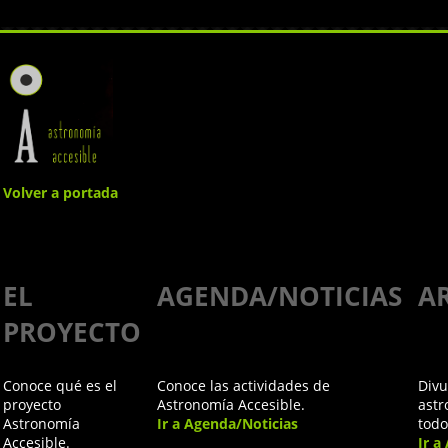
Volver a portada
Astroaccesible
EL
AGENDA/NOTICIAS
A
en la
PROYECTO
asamblea
Conoce qué es el
Conoce las actividades de
Divu
de la
proyecto
Astronomía Accesible.
astr
Astronomía
Ir a Agenda/Noticias
todo
Accesible.
Ir a