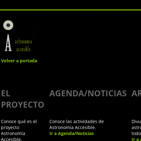
Volver a portada
Visita a
EL
AGENDA/NOTICIAS
A
Calar Alto
PROYECTO
en el
Conoce qué es el
Conoce las actividades de
Divu
Sorteo de
proyecto
Astronomía Accesible.
astr
Astronomía
Ir a Agenda/Noticias
todo
Accesible.
Ir a