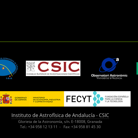
Instituto de Astrofísica de Andalucía - CSIC
Glorieta de la Astronomía, s/n. E-18008, Granada
Tel.: +34 958 12 13 11 - Fax: +34 958 81 45 30