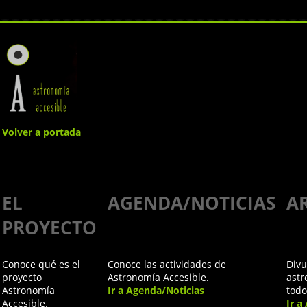
Volver a portada
Haz tú
EL
AGENDA/NOTICIAS
A
mismo
PROYECTO
nuestro
Conoce qué es el
Conoce las actividades de
Divu
taller táctil
proyecto
Astronomía Accesible.
astr
Astronomía
Ir a Agenda/Noticias
todo
Accesible.
Ir a