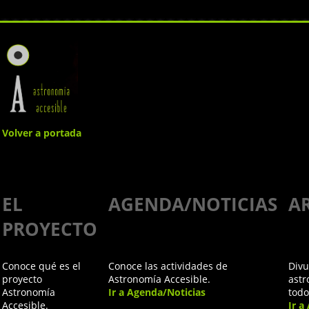
Volver a portada
Guía para
EL
AGENDA/NOTICIAS
A
la
PROYECTO
comunicación
Conoce qué es el
Conoce las actividades de
Divu
y
proyecto
Astronomía Accesible.
astr
Astronomía
Ir a Agenda/Noticias
todo
Accesible.
Ir a