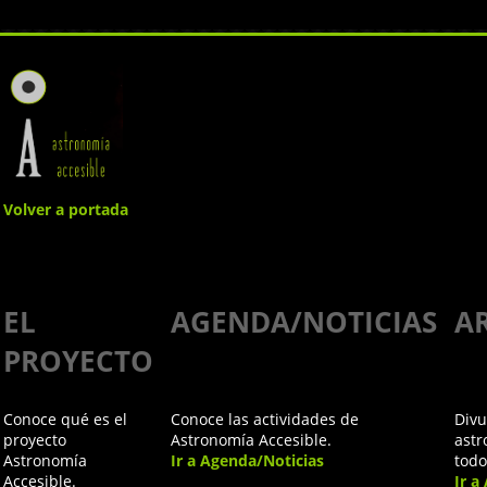
Volver a portada
Entre
EL
AGENDA/NOTICIAS
A
probetas,
PROYECTO
Radio 5 -
Conoce qué es el
Conoce las actividades de
Divu
Mirar las
proyecto
Astronomía Accesible.
astr
Astronomía
Ir a Agenda/Noticias
todo
Accesible.
Ir a