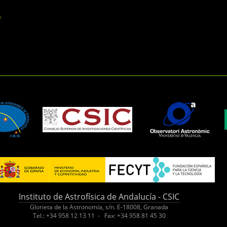
f
Instituto de Astrofísica de Andalucía - CSIC
Glorieta de la Astronomía, s/n. E-18008, Granada
Tel.: +34 958 12 13 11 - Fax: +34 958 81 45 30