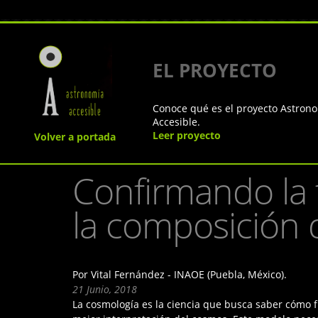
EL PROYECTO
Conoce qué es el proyecto Astron
Accesible.
Leer proyecto
Volver a portada
Confirmando la 
la composición 
Por Vital Fernández - INAOE (Puebla, México).
21 Junio, 2018
La cosmología es la ciencia que busca saber cómo f