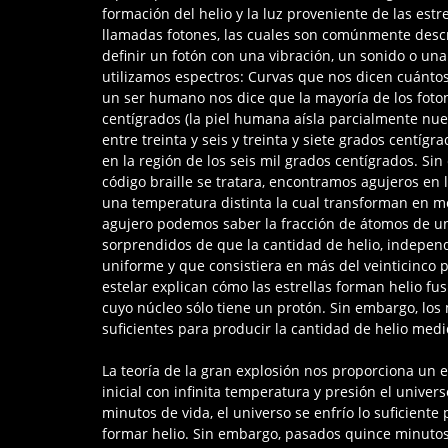
formación del helio y la luz proveniente de las est
llamadas fotones, las cuales son comúnmente descr
definir un fotón con una vibración, un sonido o un
utilizamos espectros: Curvas que nos dicen cuántos 
un ser humano nos dice que la mayoría de los foto
centígrados (la piel humana aísla parcialmente nu
entre treinta y seis y treinta y siete grados centígr
en la región de los seis mil grados centígrados. Sin
código braille se tratara, encontramos agujeros en 
una temperatura distinta la cual transforman en 
agujero podemos saber la fracción de átomos de u
sorprendidos de que la cantidad de helio, indepen
uniforme y que consistiera en más del veinticinco p
estelar explican cómo las estrellas forman helio f
cuyo núcleo sólo tiene un protón. Sin embargo, los
suficientes para producir la cantidad de helio medi
La teoría de la gran explosión nos proporciona un es
inicial con infinita temperatura y presión el univer
minutos de vida, el universo se enfrío lo suficient
formar helio. Sin embargo, pasados quince minutos 