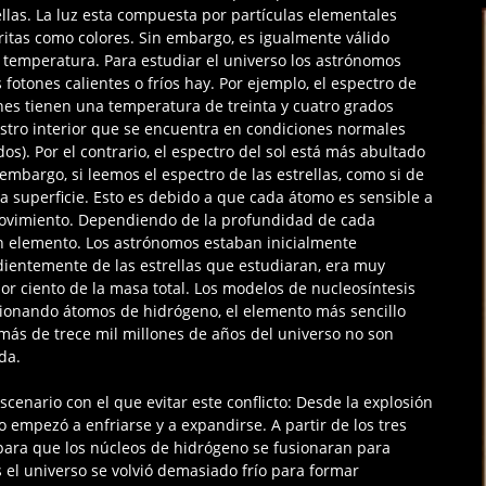
rellas. La luz esta compuesta por partículas elementales
itas como colores. Sin embargo, es igualmente válido
a temperatura. Para estudiar el universo los astrónomos
fotones calientes o fríos hay. Por ejemplo, el espectro de
nes tienen una temperatura de treinta y cuatro grados
estro interior que se encuentra en condiciones normales
ados). Por el contrario, el espectro del sol está más abultado
 embargo, si leemos el espectro de las estrellas, como si de
la superficie. Esto es debido a que cada átomo es sensible a
movimiento. Dependiendo de la profundidad de cada
n elemento. Los astrónomos estaban inicialmente
dientemente de las estrellas que estudiaran, era muy
or ciento de la masa total. Los modelos de nucleosíntesis
usionando átomos de hidrógeno, el elemento más sencillo
 más de trece mil millones de años del universo no son
da.
cenario con el que evitar este conflicto: Desde la explosión
so empezó a enfriarse y a expandirse. A partir de los tres
e para que los núcleos de hidrógeno se fusionaran para
el universo se volvió demasiado frío para formar