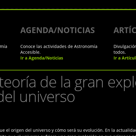
AGENDA/NOTICIAS
ARTÍ
omía
Conoce las actividades de Astronomía
Divulgació
Accesible.
todos.
Ir a Agenda/Noticias
Ir a Artícu
teoría de la gran exp
del universo
ue el origen del universo y cómo será su evolución. En la actualid