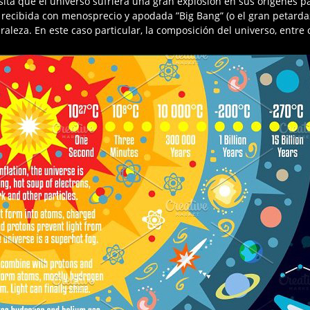
ita que el universo sufriera una gran explosión en sus orígenes p
e recibida con menosprecio y apodada ”Big Bang” (o el gran petardaz
uraleza. En este caso particular, la composición del universo, entre