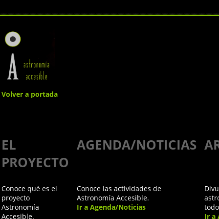
Volver a portada
Aquí
EL
AGENDA/NOTICIAS
A
Estamos
PROYECTO
Conoce qué es el
Conoce las actividades de
Divu
proyecto
Astronomía Accesible.
astr
Astronomía
Ir a Agenda/Noticias
todo
Accesible.
Ir a