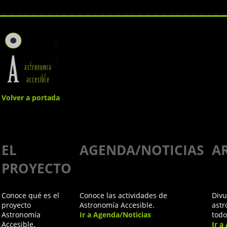
Volver a portada
¿Qué nos
EL
AGENDA/NOTICIAS
A
enseña la
PROYECTO
astronomía
Conoce qué es el
Conoce las actividades de
Divu
sobre el
proyecto
Astronomía Accesible.
astr
Astronomía
Ir a Agenda/Noticias
todo
Accesible.
Ir a